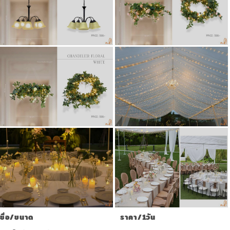
ชื่อ/ขนาด
ราคา/1วัน