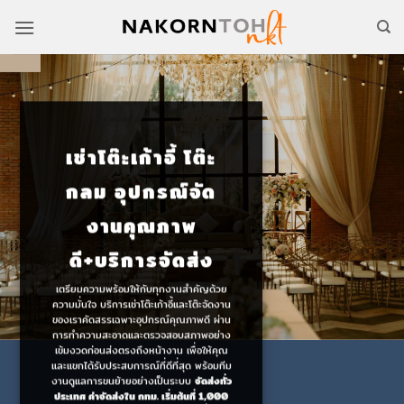
Skip
to
content
เช่าโต๊ะเก้าอี้ โต๊ะ
กลม อุปกรณ์จัด
งานคุณภาพ
ดี+บริการจัดส่ง
เตรียมความพร้อมให้กับทุกงานสำคัญด้วย
ความมั่นใจ บริการเช่าโต๊ะเก้าอี้และโต๊ะจัดงาน
ของเราคัดสรรเฉพาะอุปกรณ์คุณภาพดี ผ่าน
การทำความสะอาดและตรวจสอบสภาพอย่าง
เข้มงวดก่อนส่งตรงถึงหน้างาน เพื่อให้คุณ
และแขกได้รับประสบการณ์ที่ดีที่สุด พร้อมทีม
งานดูแลการขนย้ายอย่างเป็นระบบ
จัดส่งทั่ว
ประเทศ ค่าจัดส่งใน กทม. เริ่มต้นที่ 1,000